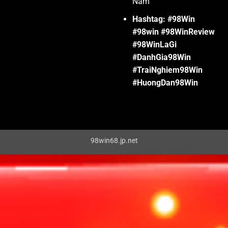
Nam
Hashtag: #98Win
#98win #98WinReview
#98WinLaGi
#DanhGia98Win
#TraiNghiem98Win
#HuongDan98Win
98win68.jp.net