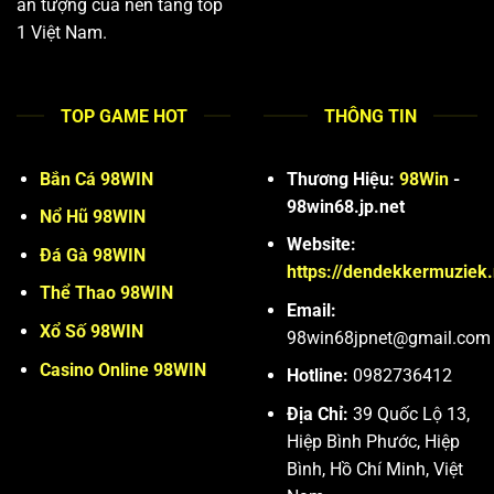
ấn tượng của nền tảng top
1 Việt Nam.
TOP GAME HOT
THÔNG TIN
Bắn Cá 98WIN
Thương Hiệu:
98Win
-
98win68.jp.net
Nổ Hũ 98WIN
Website:
Đá Gà 98WIN
https://dendekkermuziek.
Thể Thao 98WIN
Email:
Xổ Số 98WIN
98win68jpnet@gmail.com
Casino Online 98WIN
Hotline:
0982736412
Địa Chỉ:
39 Quốc Lộ 13,
Hiệp Bình Phước, Hiệp
Bình, Hồ Chí Minh, Việt