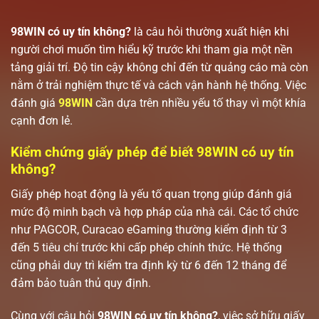
98WIN có uy tín không?
là câu hỏi thường xuất hiện khi
người chơi muốn tìm hiểu kỹ trước khi tham gia một nền
tảng giải trí. Độ tin cậy không chỉ đến từ quảng cáo mà còn
nằm ở trải nghiệm thực tế và cách vận hành hệ thống. Việc
đánh giá
98WIN
cần dựa trên nhiều yếu tố thay vì một khía
cạnh đơn lẻ.
Kiểm chứng giấy phép để biết 98WIN có uy tín
không?
Giấy phép hoạt động là yếu tố quan trọng giúp đánh giá
mức độ minh bạch và hợp pháp của nhà cái. Các tổ chức
như PAGCOR, Curacao eGaming thường kiểm định từ 3
đến 5 tiêu chí trước khi cấp phép chính thức. Hệ thống
cũng phải duy trì kiểm tra định kỳ từ 6 đến 12 tháng để
đảm bảo tuân thủ quy định.
Cùng với câu hỏi
98WIN có uy tín không?
, việc sở hữu giấy