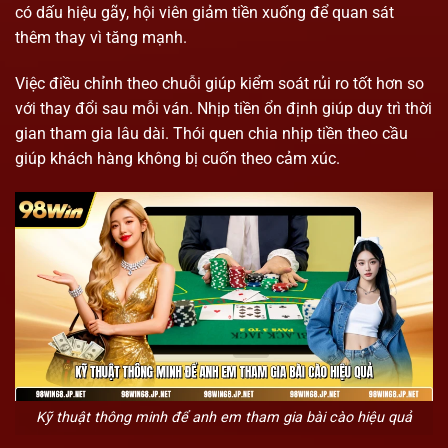
có dấu hiệu gãy, hội viên giảm tiền xuống để quan sát
thêm thay vì tăng mạnh.
Việc điều chỉnh theo chuỗi giúp kiểm soát rủi ro tốt hơn so
với thay đổi sau mỗi ván. Nhịp tiền ổn định giúp duy trì thời
gian tham gia lâu dài. Thói quen chia nhịp tiền theo cầu
giúp khách hàng không bị cuốn theo cảm xúc.
Kỹ thuật thông minh để anh em tham gia bài cào hiệu quả