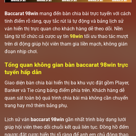
Baccarat 98win
mang đến bàn chia bài trực tuyến với cách
tính điểm rõ ràng, quy tắc rút lá tự động và bảng lịch sử
ván hiển thị trực quan cho khách hàng dễ theo dõi. Nền
tảng từ tổ chức cá cược uy tín
98win
tối ưu thao tác mượt
trên di động giúp hội viên tham gia liền mạch, không gián
đoạn nhịp chơi.
Tổng quan không gian bàn baccarat 98win trực
tuyến hấp dẫn
Giao diện bàn chia bài hiển thị ba khu vực đặt gồm Player,
Banker và Tie cùng bảng điểm phía trên. Khách hàng dễ
quan sát toàn bộ quá trình chia bài mà không cần chuyển
trang hay mở thêm bảng phụ.
Lịch sử ván
baccarat 98win
gần nhất trình bày dạng lưới
giúp hội viên theo dõi chuỗi kết quả liên tục. Đồng hồ đếm
ngược đặt cược hiển thị rõ ràng để anh em chủ động thao