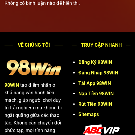
Không có bình luận nào để hiển thị.
VỀ CHÚNG TÔI
TRUY CẬP NHANH
Đăng Ký 98WIN
Đăng Nhập 98WIN
Tải App 98WIN
98WIN
tạo điểm nhấn ở
khả năng vận hành liền
Nạp Tiền 98WIN
mạch, giúp người chơi duy
Rút Tiền 98WIN
trì trải nghiệm mà không bị
Sitemaps
ngắt quãng giữa các thao
tác. Không cần chuyển đổi
phức tạp, mọi tính năng