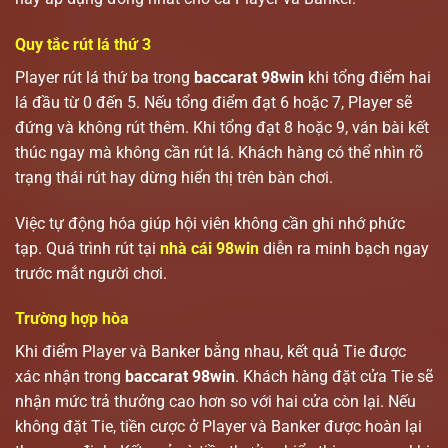
Quy tắc rút lá thứ 3
Player rút lá thứ ba trong
baccarat 98win
khi tổng điểm hai
lá đầu từ 0 đến 5. Nếu tổng điểm đạt 6 hoặc 7, Player sẽ
đứng và không rút thêm. Khi tổng đạt 8 hoặc 9, ván bài kết
thúc ngay mà không cần rút lá. Khách hàng có thể nhìn rõ
trạng thái rút hay dừng hiển thị trên bàn chơi.
Việc tự động hóa giúp hội viên không cần ghi nhớ phức
tạp. Quá trình rút tại
nhà cái 98win
diễn ra minh bạch ngay
trước mắt người chơi.
Trường hợp hòa
Khi điểm Player và Banker bằng nhau, kết quả Tie được
xác nhận trong
baccarat 98win
. Khách hàng đặt cửa Tie sẽ
nhận mức trả thưởng cao hơn so với hai cửa còn lại. Nếu
không đặt Tie, tiền cược ở Player và Banker được hoàn lại