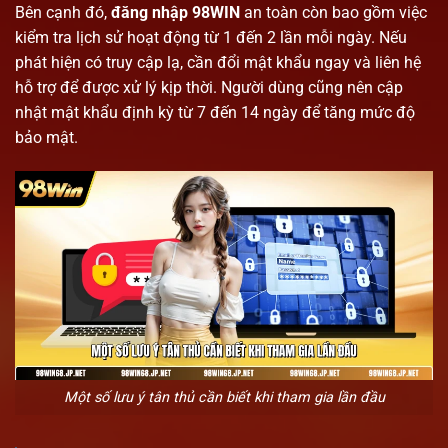
Bên cạnh đó,
đăng nhập 98WIN
an toàn còn bao gồm việc
kiểm tra lịch sử hoạt động từ 1 đến 2 lần mỗi ngày. Nếu
phát hiện có truy cập lạ, cần đổi mật khẩu ngay và liên hệ
hỗ trợ để được xử lý kịp thời. Người dùng cũng nên cập
nhật mật khẩu định kỳ từ 7 đến 14 ngày để tăng mức độ
bảo mật.
Một số lưu ý tân thủ cần biết khi tham gia lần đầu