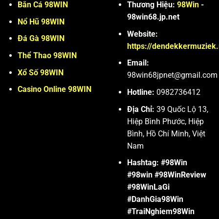
Bắn Cá 98WIN
Thương Hiệu:
98Win
-
98win68.jp.net
Nổ Hũ 98WIN
Website:
Đá Gà 98WIN
https://dendekkermuziek.
Thể Thao 98WIN
Email:
Xổ Số 98WIN
98win68jpnet@gmail.com
Casino Online 98WIN
Hotline:
0982736412
Địa Chỉ:
39 Quốc Lộ 13,
Hiệp Bình Phước, Hiệp
Bình, Hồ Chí Minh, Việt
Nam
Hashtag: #98Win
#98win #98WinReview
#98WinLaGi
#DanhGia98Win
#TraiNghiem98Win