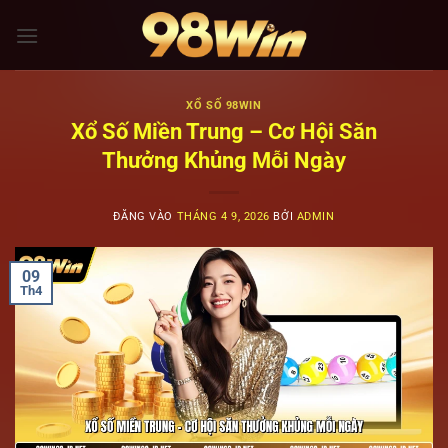
Bỏ
qua
nội
dung
XỔ SỐ 98WIN
Xổ Số Miền Trung – Cơ Hội Săn
Thưởng Khủng Mỗi Ngày
ĐĂNG VÀO
THÁNG 4 9, 2026
BỞI
ADMIN
09
Th4