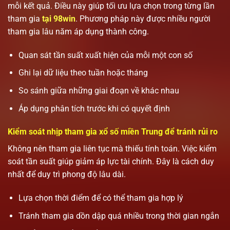
mỗi kết quả. Điều này giúp tối ưu lựa chọn trong từng lần
tham gia
tại 98win
. Phương pháp này được nhiều người
tham gia lâu năm áp dụng thành công.
Quan sát tần suất xuất hiện của mỗi một con số
Ghi lại dữ liệu theo tuần hoặc tháng
So sánh giữa những giai đoạn về khác nhau
Áp dụng phân tích trước khi có quyết định
Kiểm soát nhịp tham gia xổ số miền Trung để tránh rủi ro
Không nên tham gia liên tục mà thiếu tính toán. Việc kiểm
soát tần suất giúp giảm áp lực tài chính. Đây là cách duy
nhất để duy trì phong độ lâu dài.
Lựa chọn thời điểm để có thể tham gia hợp lý
Tránh tham gia dồn dập quá nhiều trong thời gian ngắn