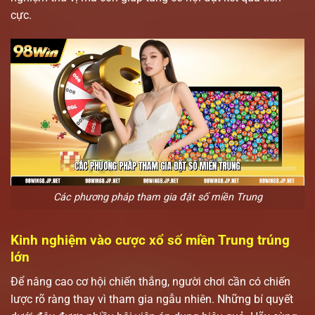
cực.
Các phương pháp tham gia đặt số miền Trung
Kinh nghiệm vào cược xổ số miền Trung trúng
lớn
Để nâng cao cơ hội chiến thắng, người chơi cần có chiến
lược rõ ràng thay vì tham gia ngẫu nhiên. Những bí quyết