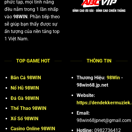
phức tạp, mọi tính năng
đều nằm trong 1 lần nhấp
vào
98WIN
. Phần tiếp theo
sẽ giúp bạn thấy được sự
ấn tượng của nền tảng top
1 Việt Nam.
TOP GAME HOT
THÔNG TIN
Bắn Cá 98WIN
Thương Hiệu:
98Win
-
98win68.jp.net
Nổ Hũ 98WIN
Website:
Đá Gà 98WIN
https://dendekkermuziek.
Thể Thao 98WIN
Email:
Xổ Số 98WIN
98win68jpnet@gmail.com
Casino Online 98WIN
Hotline:
0982736412