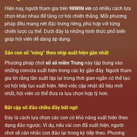
Hiện nay, người tham gia trên
98WIN vin
có nhiều cách lựa
chọn khác nhau để tăng cơ hội chiến thắng. Mỗi phương
pháp đều mang nét đặc trưng riêng, phù hợp với từng
chiến lược cụ thể. Dưới đây là những hình thức phổ biến
giúp hội viên dễ dàng áp dụng.
Săn con số “nóng” theo nhịp xuất hiện gần nhất
Phương pháp chơi
xổ số miền Trung
này tập trung vào
những convừa xuất hiện trong các kỳ gần đây. Người tham
gia tin rằng tần suất lặp lại trong thời gian ngắn có thể tạo
cơ hội tiếp tục xuất hiện. Nhờ việc cập nhật dữ liệu mới
nhất, hội viên có thể đưa ra lựa chọn hợp lý hơn.
Bắt cặp số đảo chiều đầy bất ngờ
Đây là cách lựa chọn các con có khả năng xuất hiện theo
dạng đảo ngược. Ví dụ, nếu vài con đã xuất hiện, người
chơi sẽ cân nhắc con đảo lại trong kỳ tiếp theo. Phương