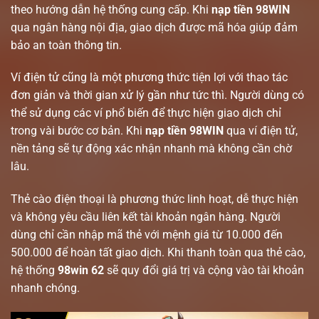
theo hướng dẫn hệ thống cung cấp. Khi
nạp tiền 98WIN
qua ngân hàng nội địa, giao dịch được mã hóa giúp đảm
bảo an toàn thông tin.
Ví điện tử cũng là một phương thức tiện lợi với thao tác
đơn giản và thời gian xử lý gần như tức thì. Người dùng có
thể sử dụng các ví phổ biến để thực hiện giao dịch chỉ
trong vài bước cơ bản. Khi
nạp tiền 98WIN
qua ví điện tử,
nền tảng sẽ tự động xác nhận nhanh mà không cần chờ
lâu.
Thẻ cào điện thoại là phương thức linh hoạt, dễ thực hiện
và không yêu cầu liên kết tài khoản ngân hàng. Người
dùng chỉ cần nhập mã thẻ với mệnh giá từ 10.000 đến
500.000 để hoàn tất giao dịch. Khi thanh toàn qua thẻ cào,
hệ thống
98win 62
sẽ quy đổi giá trị và cộng vào tài khoản
nhanh chóng.