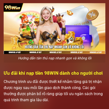
Hướng dẫn tân thủ nạp nhanh gọn và không lỗi
Ưu đãi khi nạp tiền 98WIN dành cho người chơi
Chương trình ưu đãi được thiết kế nhằm tăng giá trị nhận
được ngay sau mỗi lần giao dịch thành công. Các gói
thưởng được phân bổ rõ ràng giúp tối ưu ngân sách trong
quá trình tham gia lâu dài.