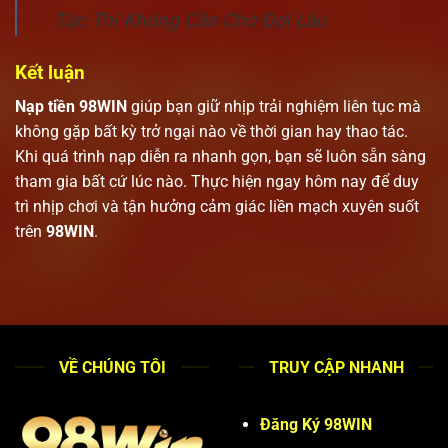
Tức Thì Không Cần Chờ Đợi Lâu
Kết luận
Nạp tiền 98WIN
giúp bạn giữ nhịp trải nghiệm liên tục mà
không gặp bất kỳ trở ngại nào về thời gian hay thao tác.
Khi quá trình nạp diễn ra nhanh gọn, bạn sẽ luôn sẵn sàng
tham gia bất cứ lúc nào. Thực hiện ngay hôm nay để duy
trì nhịp chơi và tận hưởng cảm giác liền mạch xuyên suốt
trên
98WIN
.
VỀ CHÚNG TÔI
TRUY CẬP NHANH
Đăng Ký 98WIN