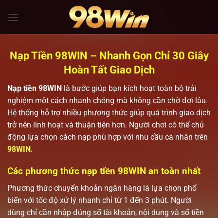
Bỏ
qua
nội
dung
Nạp Tiền 98WIN – Nhanh Gọn Chỉ 30 Giây
Hoàn Tất Giao Dịch
Nạp tiền 98WIN
là bước giúp bạn kích hoạt toàn bộ trải
nghiệm một cách nhanh chóng mà không cần chờ đợi lâu.
Hệ thống hỗ trợ nhiều phương thức giúp quá trình giao dịch
trở nên linh hoạt và thuận tiện hơn. Người chơi có thể chủ
động lựa chọn cách nạp phù hợp với nhu cầu cá nhân trên
98WIN
.
Các phương thức nạp tiền 98WIN an toàn nhất
Phương thức chuyển khoản ngân hàng là lựa chọn phổ
biến với tốc độ xử lý nhanh chỉ từ 1 đến 3 phút. Người
dùng chỉ cần nhập đúng số tài khoản, nội dung và số tiền