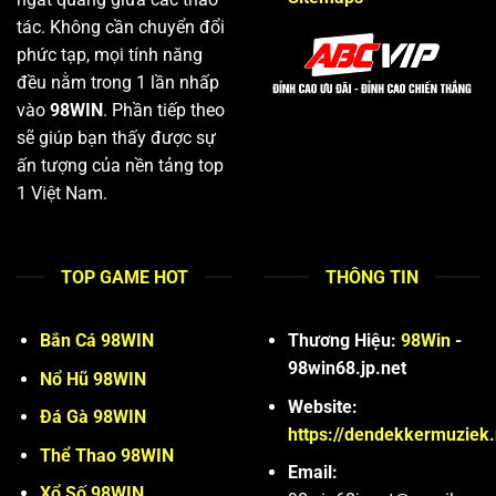
tác. Không cần chuyển đổi
phức tạp, mọi tính năng
đều nằm trong 1 lần nhấp
vào
98WIN
. Phần tiếp theo
sẽ giúp bạn thấy được sự
ấn tượng của nền tảng top
1 Việt Nam.
TOP GAME HOT
THÔNG TIN
Bắn Cá 98WIN
Thương Hiệu:
98Win
-
98win68.jp.net
Nổ Hũ 98WIN
Website:
Đá Gà 98WIN
https://dendekkermuziek.
Thể Thao 98WIN
Email:
Xổ Số 98WIN