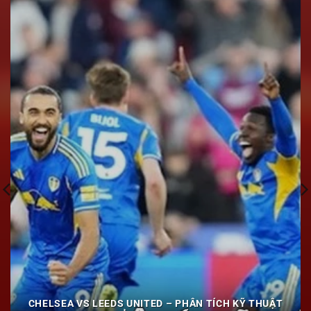
CHELSEA VS LEEDS UNITED – PHÂN TÍCH KỸ THUẬT