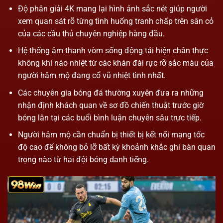
Độ phân giải 4K mang lại hình ảnh sắc nét giúp người
xem quan sát rõ từng tình huống tranh chấp trên sân cỏ
của các cầu thủ chuyên nghiệp hàng đầu.
Hệ thống âm thanh vòm sống động tái hiện chân thực
không khí náo nhiệt từ các khán đài rực rỡ sắc màu của
người hâm mộ đang cổ vũ nhiệt tình nhất.
Các chuyên gia bóng đá thường xuyên đưa ra những
nhận định khách quan về sơ đồ chiến thuật trước giờ
bóng lăn tại các buổi bình luận chuyên sâu trực tiếp.
Người hâm mộ cần chuẩn bị thiết bị kết nối mạng tốc
độ cao để không bỏ lỡ bất kỳ khoảnh khắc ghi bàn quan
trọng nào từ hai đội bóng danh tiếng.