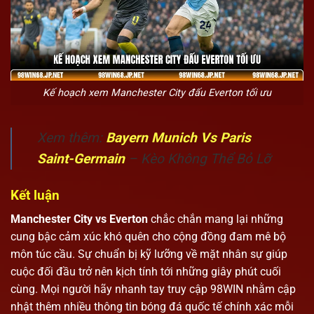
Kế hoạch xem Manchester City đấu Everton tối ưu
Xem thêm:
Bayern Munich Vs Paris
Saint-Germain
– Kèo Không Thể Bỏ Lỡ
Kết luận
Manchester City vs Everton
chắc chắn mang lại những
cung bậc cảm xúc khó quên cho cộng đồng đam mê bộ
môn túc cầu. Sự chuẩn bị kỹ lưỡng về mặt nhân sự giúp
cuộc đối đầu trở nên kịch tính tới những giây phút cuối
cùng. Mọi người hãy nhanh tay truy cập 98WIN nhằm cập
nhật thêm nhiều thông tin bóng đá quốc tế chính xác mỗi