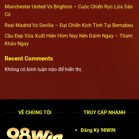
Manchester United Vs Brighton – Cuộc Chiến Rực Lửa Sân
Cỏ
Real Madrid Vs Sevilla – Đại Chiến Kịch Tính Tại Bernabeu
Cầu Đẹp Vừa Xuất Hiện Hôm Nay Nên Đánh Ngay – Tham
Khảo Ngay
Recent Comments
Không có bình luận nào để hiển thị.
VỀ CHÚNG TÔI
TRUY CẬP NHANH
Đăng Ký 98WIN