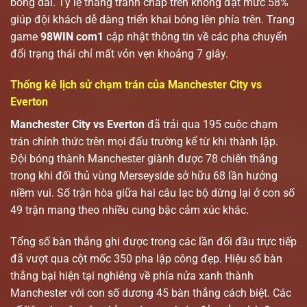
bóng dài. Tỷ lệ thắng tranh chấp trên không đạt mức 58%
giúp đội khách dễ dàng triển khai bóng lên phía trên. Trang
game
98WIN com1
cập nhật thông tin về các pha chuyển
đổi trạng thái chỉ mất vỏn vẹn khoảng 7 giây.
Thống kê lịch sử chạm trán của Manchester City vs
Everton
Manchester City vs Everton
đã trải qua 195 cuộc chạm
trán chính thức trên mọi đấu trường kể từ khi thành lập.
Đội bóng thành Manchester giành được 78 chiến thắng
trong khi đối thủ vùng Merseyside sở hữu 68 lần hưởng
niềm vui. Số trận hòa giữa hai câu lạc bộ dừng lại ở con số
49 trận mang theo nhiều cung bậc cảm xúc khác.
Tổng số bàn thắng ghi được trong các lần đối đầu trực tiếp
đã vượt qua cột mốc 350 pha lập công đẹp. Hiệu số bàn
thắng bại hiện tại nghiêng về phía nửa xanh thành
Manchester với con số dương 45 bàn thắng cách biệt. Các