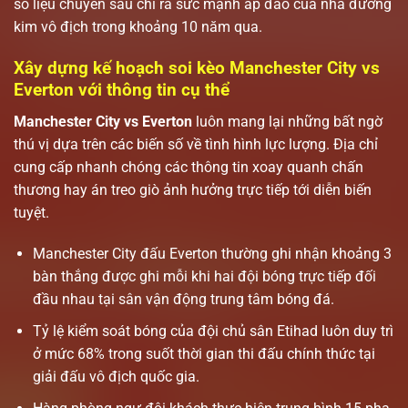
số liệu chuyên sâu chỉ ra sức mạnh áp đảo của nhà đương
kim vô địch trong khoảng 10 năm qua.
Xây dựng kế hoạch soi kèo Manchester City vs
Everton với thông tin cụ thể
Manchester City vs Everton
luôn mang lại những bất ngờ
thú vị dựa trên các biến số về tình hình lực lượng. Địa chỉ
cung cấp nhanh chóng các thông tin xoay quanh chấn
thương hay án treo giò ảnh hưởng trực tiếp tới diễn biến
tuyệt.
Manchester City đấu Everton thường ghi nhận khoảng 3
bàn thắng được ghi mỗi khi hai đội bóng trực tiếp đối
đầu nhau tại sân vận động trung tâm bóng đá.
Tỷ lệ kiểm soát bóng của đội chủ sân Etihad luôn duy trì
ở mức 68% trong suốt thời gian thi đấu chính thức tại
giải đấu vô địch quốc gia.