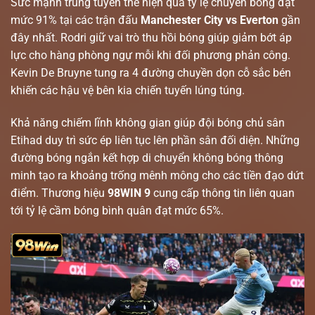
Sức mạnh trung tuyến thể hiện qua tỷ lệ chuyền bóng đạt
mức 91% tại các trận đấu
Manchester City vs Everton
gần
đây nhất. Rodri giữ vai trò thu hồi bóng giúp giảm bớt áp
lực cho hàng phòng ngự mỗi khi đối phương phản công.
Kevin De Bruyne tung ra 4 đường chuyền dọn cỗ sắc bén
khiến các hậu vệ bên kia chiến tuyến lúng túng.
Khả năng chiếm lĩnh không gian giúp đội bóng chủ sân
Etihad duy trì sức ép liên tục lên phần sân đối diện. Những
đường bóng ngắn kết hợp di chuyển không bóng thông
minh tạo ra khoảng trống mênh mông cho các tiền đạo dứt
điểm. Thương hiệu
98WIN 9
cung cấp thông tin liên quan
tới tỷ lệ cầm bóng bình quân đạt mức 65%.