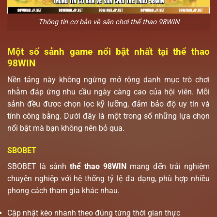
Thông tin cơ bản về sân chơi thể thao 98WIN
Một số sảnh game nổi bật nhất tại thể thao
98WIN
Nền tảng này không ngừng mở rộng danh mục trò chơi
nhằm đáp ứng nhu cầu ngày càng cao của hội viên. Mỗi
sảnh đều được chọn lọc kỹ lưỡng, đảm bảo độ uy tín và
tính công bằng. Dưới đây là một trong số những lựa chọn
nổi bật mà bạn không nên bỏ qua.
SBOBET
SBOBET là sảnh
thể thao 98WIN
mang đến trải nghiệm
chuyên nghiệp với hệ thống tỷ lệ đa dạng, phù hợp nhiều
phong cách tham gia khác nhau.
Cập nhật kèo nhanh theo đúng từng thời gian thực