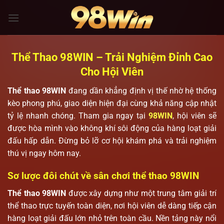
Bỏ
qua
nội
dung
Thể Thao 98WIN – Trải Nghiệm Đỉnh Cao
Cho Hội Viên
Thể thao 98WIN
đang dần khẳng định vị thế nhờ hệ thống
kèo phong phú, giao diện hiện đại cùng khả năng cập nhật
tỷ lệ nhanh chóng. Tham gia ngay tại
98WIN
, hội viên sẽ
được hòa mình vào không khí sôi động của hàng loạt giải
đấu hấp dẫn. Đừng bỏ lỡ cơ hội khám phá và trải nghiệm
thú vị ngay hôm nay.
Sơ lược đôi chút về sân chơi thể thao 98WIN
Thể thao 98WIN
được xây dựng như một trung tâm giải trí
thể thao trực tuyến toàn diện, nơi hội viên dễ dàng tiếp cận
hàng loạt giải đấu lớn nhỏ trên toàn cầu. Nền tảng này nổi