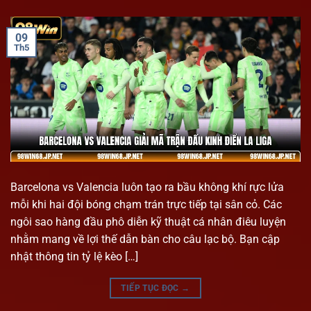
09
Th5
Barcelona vs Valencia luôn tạo ra bầu không khí rực lửa
mỗi khi hai đội bóng chạm trán trực tiếp tại sân cỏ. Các
ngôi sao hàng đầu phô diễn kỹ thuật cá nhân điêu luyện
nhằm mang về lợi thế dẫn bàn cho câu lạc bộ. Bạn cập
nhật thông tin tỷ lệ kèo […]
TIẾP TỤC ĐỌC
→