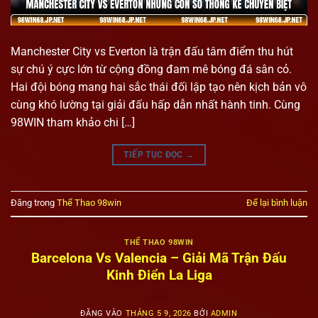
Manchester City vs Everton là trận đấu tâm điểm thu hút
sự chú ý cực lớn từ cộng đồng đam mê bóng đá sân cỏ.
Hai đội bóng mang hai sắc thái đối lập tạo nên kịch bản vô
cùng khó lường tại giải đấu hấp dẫn nhất hành tinh. Cùng
98WIN tham khảo chi […]
TIẾP TỤC ĐỌC
→
Đăng trong
Thể Thao 98win
Để lại bình luận
THỂ THAO 98WIN
Barcelona Vs Valencia – Giải Mã Trận Đấu
Kinh Điển La Liga
ĐĂNG VÀO
THÁNG 5 9, 2026
BỞI
ADMIN