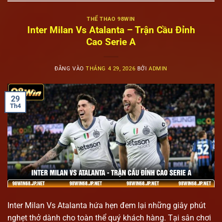
THỂ THAO 98WIN
Inter Milan Vs Atalanta – Trận Cầu Đỉnh
Cao Serie A
ĐĂNG VÀO
THÁNG 4 29, 2026
BỞI
ADMIN
29
Th4
Inter Milan Vs Atalanta hứa hẹn đem lại những giây phút
nghẹt thở dành cho toàn thể quý khách hàng. Tại sân chơi