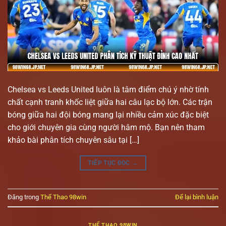
Chelsea vs Leeds United luôn là tâm điểm chú ý nhờ tính
chất cạnh tranh khốc liệt giữa hai câu lạc bộ lớn. Các trận
bóng giữa hai đội bóng mang lại nhiều cảm xúc đặc biệt
cho giới chuyên gia cùng người hâm mộ. Bạn nên tham
khảo bài phân tích chuyên sâu tại […]
TIẾP TỤC ĐỌC
→
Đăng trong
Thể Thao 98win
Để lại bình luận
THỂ THAO 98WIN