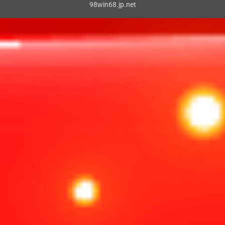
98win68.jp.net