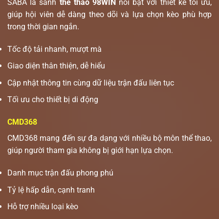
SABA là sảnh
thể thao 98WIN
nổi bật với thiết kế tối ưu,
giúp hội viên dễ dàng theo dõi và lựa chọn kèo phù hợp
trong thời gian ngắn.
Tốc độ tải nhanh, mượt mà
Giao diện thân thiện, dễ hiểu
Cập nhật thông tin cùng dữ liệu trận đấu liên tục
Tối ưu cho thiết bị di động
CMD368
CMD368 mang đến sự đa dạng với nhiều bộ môn thể thao,
giúp người tham gia không bị giới hạn lựa chọn.
Danh mục trận đấu phong phú
Tỷ lệ hấp dẫn, cạnh tranh
Hỗ trợ nhiều loại kèo