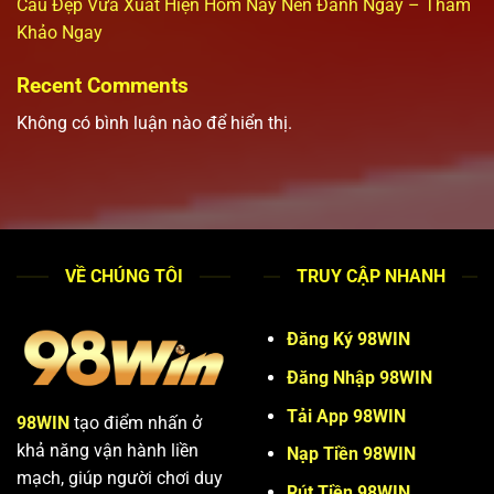
Cầu Đẹp Vừa Xuất Hiện Hôm Nay Nên Đánh Ngay – Tham
Khảo Ngay
Recent Comments
Không có bình luận nào để hiển thị.
VỀ CHÚNG TÔI
TRUY CẬP NHANH
Đăng Ký 98WIN
Đăng Nhập 98WIN
Tải App 98WIN
98WIN
tạo điểm nhấn ở
khả năng vận hành liền
Nạp Tiền 98WIN
mạch, giúp người chơi duy
Rút Tiền 98WIN