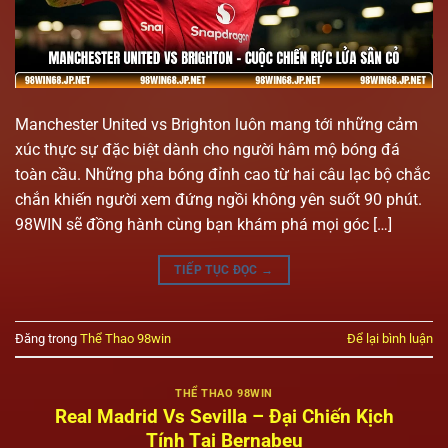
Manchester United vs Brighton luôn mang tới những cảm
xúc thực sự đặc biệt dành cho người hâm mộ bóng đá
toàn cầu. Những pha bóng đỉnh cao từ hai câu lạc bộ chắc
chắn khiến người xem đứng ngồi không yên suốt 90 phút.
98WIN sẽ đồng hành cùng bạn khám phá mọi góc […]
TIẾP TỤC ĐỌC
→
Đăng trong
Thể Thao 98win
Để lại bình luận
THỂ THAO 98WIN
Real Madrid Vs Sevilla – Đại Chiến Kịch
Tính Tại Bernabeu