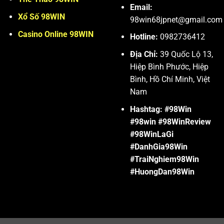
Email:
Xổ Số 98WIN
98win68jpnet@gmail.com
Casino Online 98WIN
Hotline:
0982736412
Địa Chỉ:
39 Quốc Lộ 13,
Hiệp Bình Phước, Hiệp
Bình, Hồ Chí Minh, Việt
Nam
Hashtag: #98Win
#98win #98WinReview
#98WinLaGi
#DanhGia98Win
#TraiNghiem98Win
#HuongDan98Win