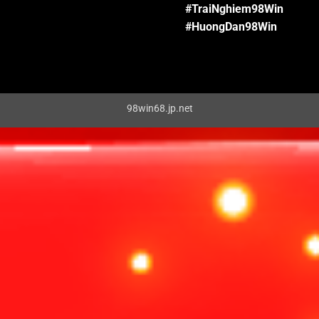
#TraiNghiem98Win
#HuongDan98Win
98win68.jp.net