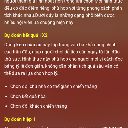
người tham gia linh hoạt hơn trong lựa chọn.Mỗi hình thức
đều có đặc điểm riêng, phù hợp với từng phong cách phân
tích khác nhau.Dưới đây là những dạng phổ biến được
nhiều hội viên ưa chuộng hiện nay:
Dự đoán kết quả 1X2
Dạng
kèo châu âu
này tập trung vào ba khả năng chính
của trận đấu, giúp người chơi dễ tiếp cận ngay từ lần đầu
thử sức. Hình thức này phù hợp cho người mới vì cách đọc
bảng tỷ lệ đơn giản, không cần phân tích quá sâu vẫn có
thể đưa ra lựa chọn hợp lý.
Chọn đội chủ nhà có thể giành chiến thắng
Chọn kết quả hòa
Chọn đội khách chiến thắng
Dự đoán hiệp 1