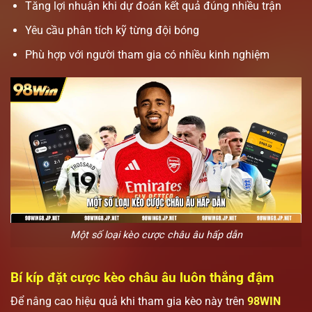
Tăng lợi nhuận khi dự đoán kết quả đúng nhiều trận
Yêu cầu phân tích kỹ từng đội bóng
Phù hợp với người tham gia có nhiều kinh nghiệm
Một số loại kèo cược châu âu hấp dẫn
Bí kíp đặt cược kèo châu âu luôn thắng đậm
Để nâng cao hiệu quả khi tham gia kèo này trên
98WIN