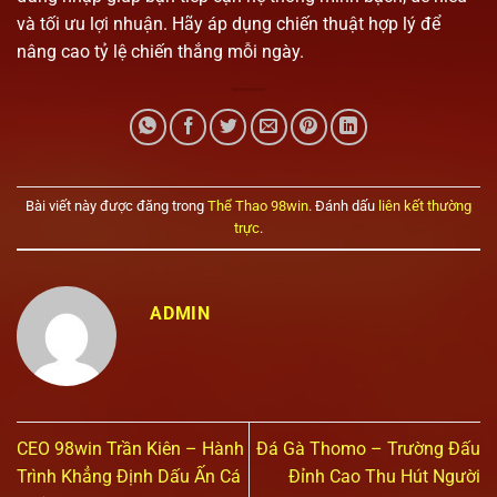
và tối ưu lợi nhuận. Hãy áp dụng chiến thuật hợp lý để
nâng cao tỷ lệ chiến thắng mỗi ngày.
Bài viết này được đăng trong
Thể Thao 98win
. Đánh dấu
liên kết thường
trực
.
ADMIN
CEO 98win Trần Kiên – Hành
Đá Gà Thomo – Trường Đấu
Trình Khẳng Định Dấu Ấn Cá
Đỉnh Cao Thu Hút Người