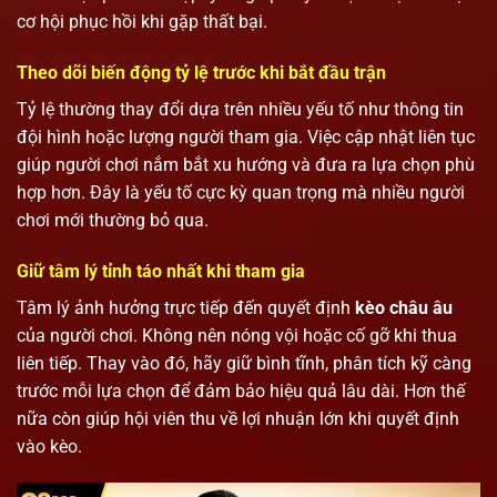
cơ hội phục hồi khi gặp thất bại.
Theo dõi biến động tỷ lệ trước khi bắt đầu trận
Tỷ lệ thường thay đổi dựa trên nhiều yếu tố như thông tin
đội hình hoặc lượng người tham gia. Việc cập nhật liên tục
giúp người chơi nắm bắt xu hướng và đưa ra lựa chọn phù
hợp hơn. Đây là yếu tố cực kỳ quan trọng mà nhiều người
chơi mới thường bỏ qua.
Giữ tâm lý tỉnh táo nhất khi tham gia
Tâm lý ảnh hưởng trực tiếp đến quyết định
kèo châu âu
của người chơi. Không nên nóng vội hoặc cố gỡ khi thua
liên tiếp. Thay vào đó, hãy giữ bình tĩnh, phân tích kỹ càng
trước mỗi lựa chọn để đảm bảo hiệu quả lâu dài. Hơn thế
nữa còn giúp hội viên thu về lợi nhuận lớn khi quyết định
vào kèo.