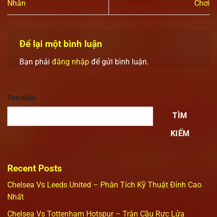
Nhân
Chơi
Để lại một bình luận
Bạn phải
đăng nhập
để gửi bình luận.
Tìm kiếm
TÌM
KIẾM
Recent Posts
Chelsea Vs Leeds United – Phân Tích Kỹ Thuật Đỉnh Cao
Nhất
Chelsea Vs Tottenham Hotspur – Trận Cầu Rực Lửa