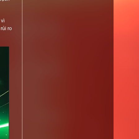
 vì
rủi ro