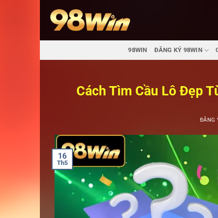
Bỏ
qua
nội
dung
98WIN
ĐĂNG KÝ 98WIN
Cách Tìm Cầu Lô Đẹp T
ĐĂNG
16
Th5