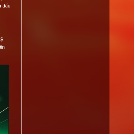
à dấu
kỹ
iên