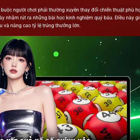
 buộc người chơi phải thường xuyên thay đổi chiến thuật phù h
gày nhằm rút ra những bài học kinh nghiệm quý báu. Điều này g
 và nâng cao tỷ lệ trúng thưởng lớn.