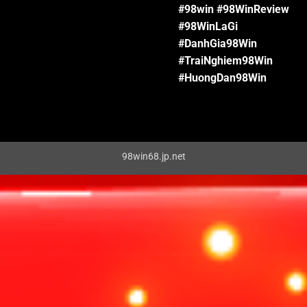
#98win #98WinReview
#98WinLaGi
#DanhGia98Win
#TraiNghiem98Win
#HuongDan98Win
98win68.jp.net