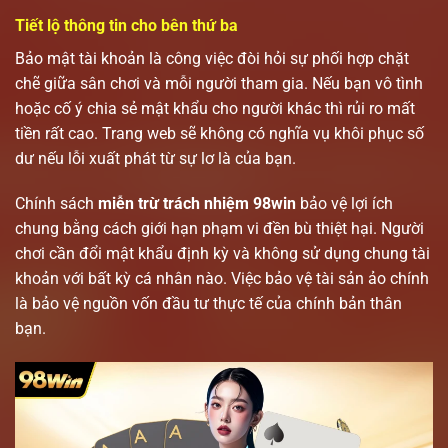
Tiết lộ thông tin cho bên thứ ba
Bảo mật tài khoản là công việc đòi hỏi sự phối hợp chặt
chẽ giữa sân chơi và mỗi người tham gia. Nếu bạn vô tình
hoặc cố ý chia sẻ mật khẩu cho người khác thì rủi ro mất
tiền rất cao. Trang web sẽ không có nghĩa vụ khôi phục số
dư nếu lỗi xuất phát từ sự lơ là của bạn.
Chính sách
miễn trừ trách nhiệm 98win
bảo vệ lợi ích
chung bằng cách giới hạn phạm vi đền bù thiệt hại. Người
chơi cần đổi mật khẩu định kỳ và không sử dụng chung tài
khoản với bất kỳ cá nhân nào. Việc bảo vệ tài sản ảo chính
là bảo vệ nguồn vốn đầu tư thực tế của chính bản thân
bạn.