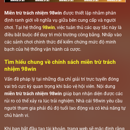
Miễn trừ trách nhiệm 98win
được thiết lập nhằm phân
định ranh giới về nghĩa vụ giữa bên cung cấp và người
chơi. Tại hệ thống
98win
, việc tuân thủ các quy tắc này là
điều bắt buộc để duy trì môi trường công bằng. Nhấp vào
các sảnh chơi chính thức để kiểm chứng mức độ minh
bạch của hệ thống vận hành cá cược.
Tìm hiểu chung về chính sách miễn trừ trách
nhiệm 98win
Vấn đề pháp lý tại những địa chỉ giải trí trực tuyến đóng
vai trò cực kỳ quan trọng khi bảo vệ hội viên. Nội dung
miễn trừ trách nhiệm 98win
giúp bạn nhận diện được các
rủi ro có thể xảy ra lúc trải nghiệm. Nhà cái 98win yêu cầu
người tham gia phải đủ độ tuổi lao động và có khả năng tự
chủ hành vi.
Khi bạn bắt đầu tạo tài khoản, trang web sẽ mặc định rằng