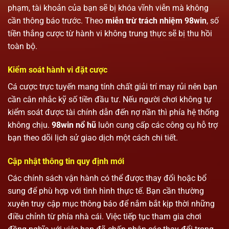
phạm, tài khoản của bạn sẽ bị khóa vĩnh viễn mà không
cần thông báo trước. Theo
miễn trừ trách nhiệm 98win
, số
tiền thắng cược từ hành vi không trung thực sẽ bị thu hồi
toàn bộ.
Kiểm soát hành vi đặt cược
Cá cược trực tuyến mang tính chất giải trí may rủi nên bạn
cần cân nhắc kỹ số tiền đầu tư. Nếu người chơi không tự
kiểm soát được tài chính dẫn đến nợ nần thì phía hệ thống
không chịu.
98win nổ hũ
luôn cung cấp các công cụ hỗ trợ
bạn theo dõi lịch sử giao dịch một cách chi tiết.
Cập nhật thông tin quy định mới
Các chính sách vận hành có thể được thay đổi hoặc bổ
sung để phù hợp với tình hình thực tế. Bạn cần thường
xuyên truy cập mục thông báo để nắm bắt kịp thời những
điều chỉnh từ phía nhà cái. Việc tiếp tục tham gia chơi