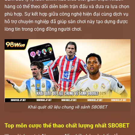
hàng có thể theo dõi diễn biến trận đấu và đưa ra lựa chọn
phù hợp. Sự kết hợp giữa công nghệ hiện đại cùng dịch vụ
hỗ trợ chuyên nghiệp đã giúp sân chơi này tạo dựng được
lòng tin trong cộng đồng người chơi.
Khái quát dữ liệu chung về sảnh SBOBET
Top môn cược thể thao chất lượng nhất SBOBET