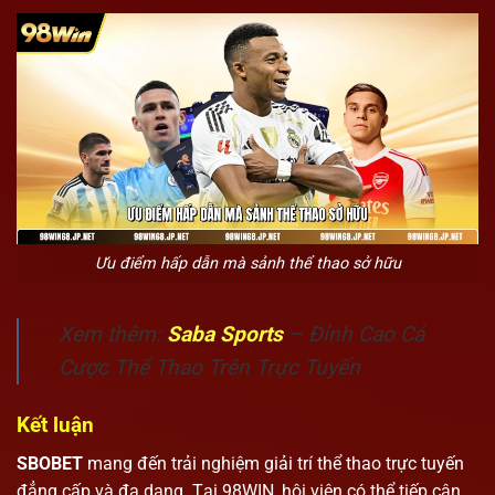
Ưu điểm hấp dẫn mà sảnh thể thao sở hữu
Xem thêm:
Saba Sports
– Đỉnh Cao Cá
Cược Thể Thao Trên Trực Tuyến
Kết luận
SBOBET
mang đến trải nghiệm giải trí thể thao trực tuyến
đẳng cấp và đa dạng. Tại 98WIN, hội viên có thể tiếp cận