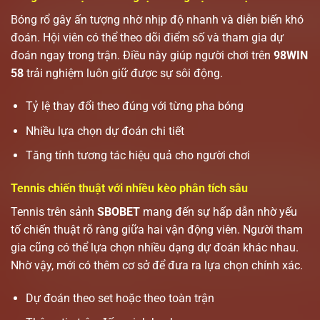
Bóng rổ gây ấn tượng nhờ nhịp độ nhanh và diễn biến khó
đoán. Hội viên có thể theo dõi điểm số và tham gia dự
đoán ngay trong trận. Điều này giúp người chơi trên
98WIN
58
trải nghiệm luôn giữ được sự sôi động.
Tỷ lệ thay đổi theo đúng với từng pha bóng
Nhiều lựa chọn dự đoán chi tiết
Tăng tính tương tác hiệu quả cho người chơi
Tennis chiến thuật với nhiều kèo phân tích sâu
Tennis trên sảnh
SBOBET
mang đến sự hấp dẫn nhờ yếu
tố chiến thuật rõ ràng giữa hai vận động viên. Người tham
gia cũng có thể lựa chọn nhiều dạng dự đoán khác nhau.
Nhờ vậy, mới có thêm cơ sở để đưa ra lựa chọn chính xác.
Dự đoán theo set hoặc theo toàn trận