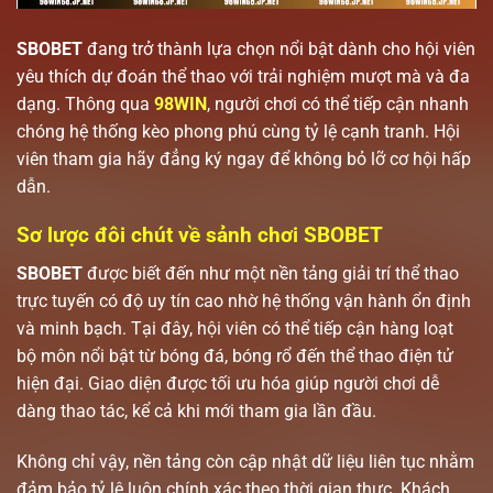
SBOBET
đang trở thành lựa chọn nổi bật dành cho hội viên
yêu thích dự đoán thể thao với trải nghiệm mượt mà và đa
dạng. Thông qua
98WIN
, người chơi có thể tiếp cận nhanh
chóng hệ thống kèo phong phú cùng tỷ lệ cạnh tranh. Hội
viên tham gia hãy đẳng ký ngay để không bỏ lỡ cơ hội hấp
dẫn.
Sơ lược đôi chút về sảnh chơi SBOBET
SBOBET
được biết đến như một nền tảng giải trí thể thao
trực tuyến có độ uy tín cao nhờ hệ thống vận hành ổn định
và minh bạch. Tại đây, hội viên có thể tiếp cận hàng loạt
bộ môn nổi bật từ bóng đá, bóng rổ đến thể thao điện tử
hiện đại. Giao diện được tối ưu hóa giúp người chơi dễ
dàng thao tác, kể cả khi mới tham gia lần đầu.
Không chỉ vậy, nền tảng còn cập nhật dữ liệu liên tục nhằm
đảm bảo tỷ lệ luôn chính xác theo thời gian thực. Khách