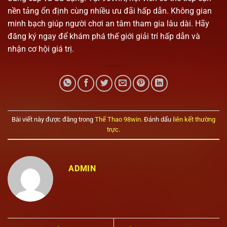
nền tảng ổn định cùng nhiều ưu đãi hấp dẫn. Không gian
minh bạch giúp người chơi an tâm tham gia lâu dài. Hãy
đăng ký ngay để khám phá thế giới giải trí hấp dẫn và
nhận cơ hội giá trị.
Bài viết này được đăng trong
Thể Thao 98win
. Đánh dấu
liên kết thường
trực
.
ADMIN