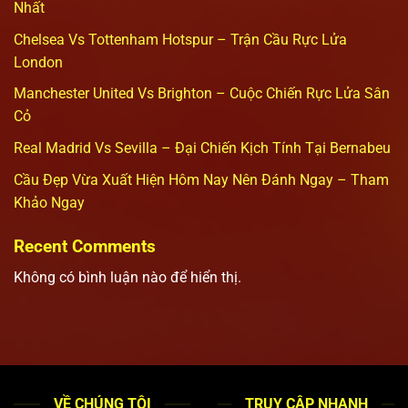
Nhất
Chelsea Vs Tottenham Hotspur – Trận Cầu Rực Lửa
London
Manchester United Vs Brighton – Cuộc Chiến Rực Lửa Sân
Cỏ
Real Madrid Vs Sevilla – Đại Chiến Kịch Tính Tại Bernabeu
Cầu Đẹp Vừa Xuất Hiện Hôm Nay Nên Đánh Ngay – Tham
Khảo Ngay
Recent Comments
Không có bình luận nào để hiển thị.
VỀ CHÚNG TÔI
TRUY CẬP NHANH