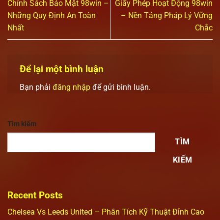
Chính Sách Bảo Mật 98win –
Giấy Phép Hoạt Động 98win
Những Quy Định An Toàn
– Nền Tảng Pháp Lý Vững
Nhất
Chắc
Để lại một bình luận
Bạn phải
đăng nhập
để gửi bình luận.
Tìm kiếm
TÌM
KIẾM
Recent Posts
Chelsea Vs Leeds United – Phân Tích Kỹ Thuật Đỉnh Cao