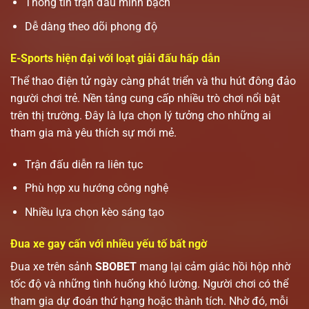
Thông tin trận đấu minh bạch
Dễ dàng theo dõi phong độ
E-Sports hiện đại với loạt giải đấu hấp dẫn
Thể thao điện tử ngày càng phát triển và thu hút đông đảo
người chơi trẻ. Nền tảng cung cấp nhiều trò chơi nổi bật
trên thị trường. Đây là lựa chọn lý tưởng cho những ai
tham gia mà yêu thích sự mới mẻ.
Trận đấu diễn ra liên tục
Phù hợp xu hướng công nghệ
Nhiều lựa chọn kèo sáng tạo
Đua xe gay cấn với nhiều yếu tố bất ngờ
Đua xe trên sảnh
SBOBET
mang lại cảm giác hồi hộp nhờ
tốc độ và những tình huống khó lường. Người chơi có thể
tham gia dự đoán thứ hạng hoặc thành tích. Nhờ đó, mỗi