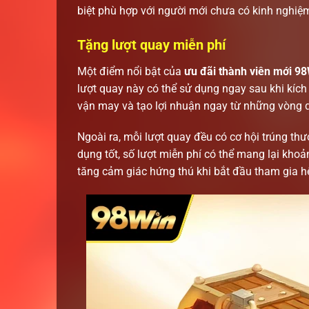
biệt phù hợp với người mới chưa có kinh nghiệ
Tặng lượt quay miễn phí
Một điểm nổi bật của
ưu đãi thành viên mới 9
lượt quay này có thể sử dụng ngay sau khi kíc
vận may và tạo lợi nhuận ngay từ những vòng q
Ngoài ra, mỗi lượt quay đều có cơ hội trúng th
dụng tốt, số lượt miễn phí có thể mang lại khoả
tăng cảm giác hứng thú khi bắt đầu tham gia hệ