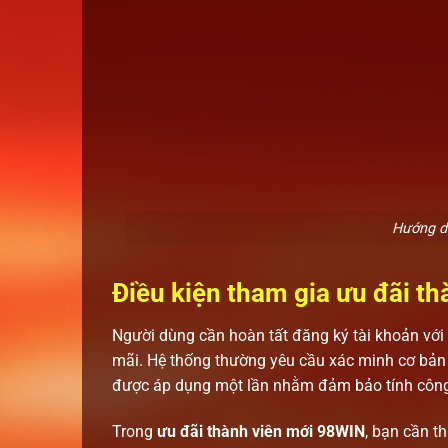
Hướng dẫ
Điều kiện tham gia ưu đãi t
Người dùng cần hoàn tất đăng ký tài khoản với 
mãi. Hệ thống thường yêu cầu xác minh cơ bản t
được áp dụng một lần nhằm đảm bảo tính công
Trong
ưu đãi thành viên mới 98WIN
, bạn cần th