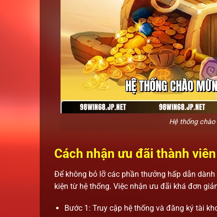
Hệ thống chào 
Cách nhận ưu đãi thành viê
Để không bỏ lỡ các phần thưởng hấp dẫn dành 
kiện từ hệ thống. Việc nhận ưu đãi khá đơn giả
Bước 1: Truy cập hệ thống và đăng ký tài k