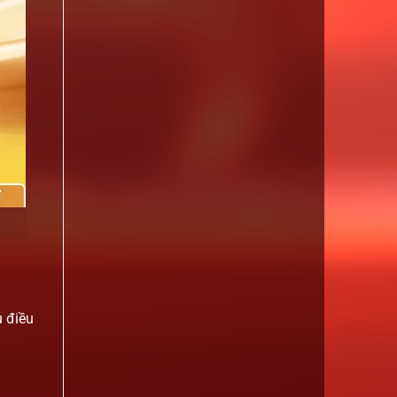
ủ điều
.