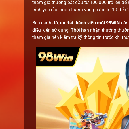
tham gia thường bắt đầu từ 100.000 trở lên để
trình yêu cầu hoàn thành vòng cược từ 10 đến 2
Bên cạnh đó,
ưu đãi thành viên mới 98WIN
còn 
điều kiện sử dụng. Thời hạn nhận thưởng thường
tham gia nên kiểm tra kỹ thông tin trước khi thự