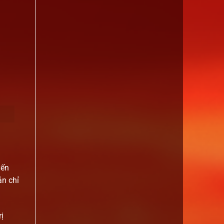
yến
ản chỉ
rị