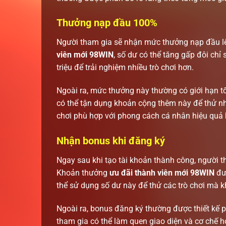
Thưởng nạp đầu 100%
Người tham gia sẽ nhận mức thưởng nạp đầu lên 
viên mới 98WIN
, số dư có thể tăng gấp đôi chỉ
triệu để trải nghiệm nhiều trò chơi hơn.
Ngoài ra, mức thưởng này thường có giới hạn tố
có thể tận dụng khoản cộng thêm này để thử nhi
chơi phù hợp với phong cách cá nhân hiệu quả
Nhận bonus khi đăng ký
Ngay sau khi tạo tài khoản thành công, người t
Khoản thưởng
ưu đãi thành viên mới 98WIN
đư
thể sử dụng số dư này để thử các trò chơi mà 
Ngoài ra, bonus đăng ký thường được thiết kế 
tham gia có thể làm quen giao diện và cơ chế 