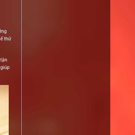
ững
hể thử
 tận
 giúp