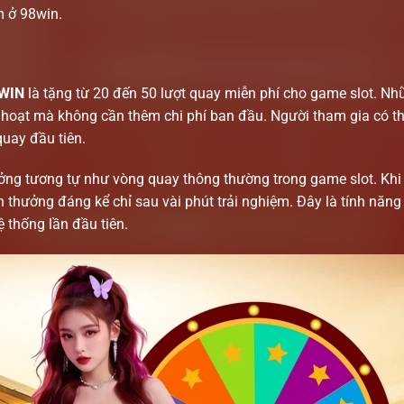
m ở 98win.
8WIN
là tặng từ 20 đến 50 lượt quay miễn phí cho game slot. Nh
h hoạt mà không cần thêm chi phí ban đầu. Người tham gia có t
uay đầu tiên.
ưởng tương tự như vòng quay thông thường trong game slot. Khi
n thưởng đáng kể chỉ sau vài phút trải nghiệm. Đây là tính năng
 thống lần đầu tiên.