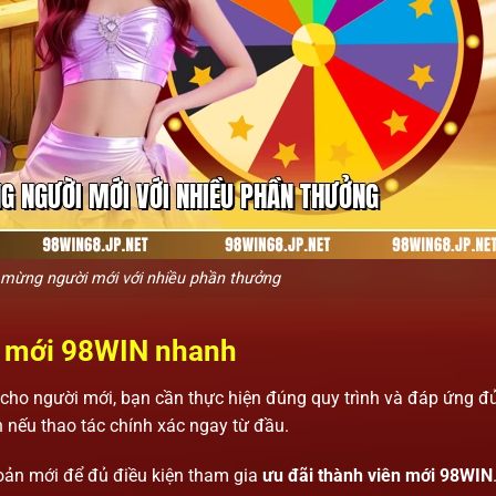
mừng người mới với nhiều phần thưởng
n mới 98WIN nhanh
cho người mới, bạn cần thực hiện đúng quy trình và đáp ứng đ
n nếu thao tác chính xác ngay từ đầu.
hoản mới để đủ điều kiện tham gia
ưu đãi thành viên mới 98WIN