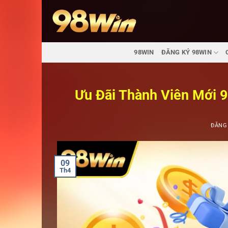
Bỏ
qua
nội
dung
98WIN
ĐĂNG KÝ 98WIN
Ưu Đãi Thành Viên Mới 
ĐĂNG
09
Th4