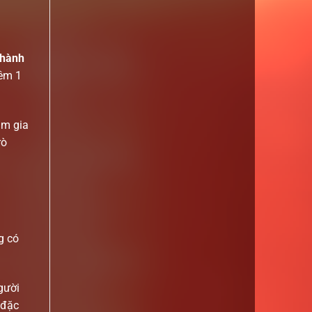
thành
hêm 1
am gia
rò
g có
gười
 đặc