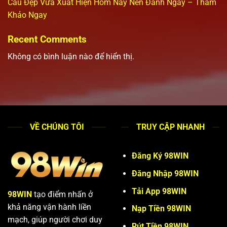
Cầu Đẹp Vừa Xuất Hiện Hôm Nay Nên Đánh Ngay – Tham
Khảo Ngay
Recent Comments
Không có bình luận nào để hiển thị.
VỀ CHÚNG TÔI
TRUY CẬP NHANH
Đăng Ký 98WIN
Đăng Nhập 98WIN
Tải App 98WIN
98WIN
tạo điểm nhấn ở
khả năng vận hành liền
Nạp Tiền 98WIN
mạch, giúp người chơi duy
Rút Tiền 98WIN