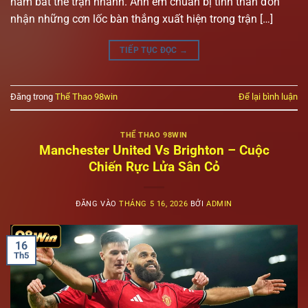
nắm bắt thế trận nhanh. Anh em chuẩn bị tinh thần đón
nhận những cơn lốc bàn thắng xuất hiện trong trận […]
TIẾP TỤC ĐỌC
→
Đăng trong
Thể Thao 98win
Để lại bình luận
THỂ THAO 98WIN
Manchester United Vs Brighton – Cuộc
Chiến Rực Lửa Sân Cỏ
ĐĂNG VÀO
THÁNG 5 16, 2026
BỞI
ADMIN
16
Th5