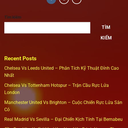
Tìm kiếm
TÌM
KIẾM
Recent Posts
Chelsea Vs Leeds United – Phân Tích Kỹ Thuật Đỉnh Cao
Nhất
Chelsea Vs Tottenham Hotspur – Trận Cầu Rực Lửa
London
Manchester United Vs Brighton – Cuộc Chiến Rực Lửa Sân
Cỏ
Real Madrid Vs Sevilla – Đại Chiến Kịch Tính Tại Bernabeu