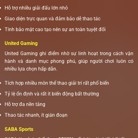
Hỗ trợ nhiều giải đấu lớn nhỏ
Giao diện trực quan và đảm bảo dễ thao tác
Tính bảo mật cao tạo nên sự an toàn tuyệt đối
United Gaming
United Gaming ghi điểm nhờ sự linh hoạt trong cách vận
hành và danh mục phong phú, giúp người chơi luôn có
nhiều lựa chọn hấp dẫn.
Tích hợp nhiều môn thể thao giải trí rất phổ biến
Tỷ lệ ổn định và rất ít biến động bất thường
Hỗ trợ đa nền tảng
Thao tác nhanh, ít gián đoạn
SABA Sports