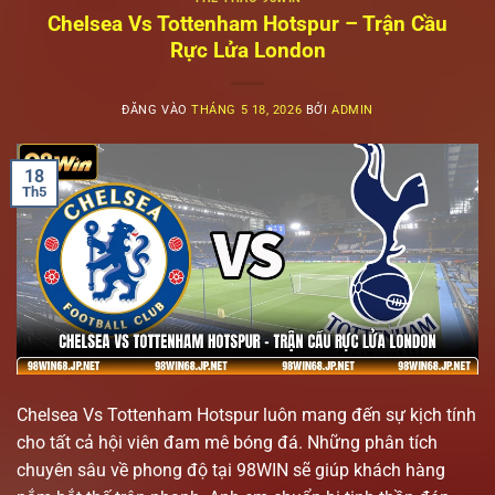
Chelsea Vs Tottenham Hotspur – Trận Cầu
Rực Lửa London
ĐĂNG VÀO
THÁNG 5 18, 2026
BỞI
ADMIN
18
Th5
Chelsea Vs Tottenham Hotspur luôn mang đến sự kịch tính
cho tất cả hội viên đam mê bóng đá. Những phân tích
chuyên sâu về phong độ tại 98WIN sẽ giúp khách hàng