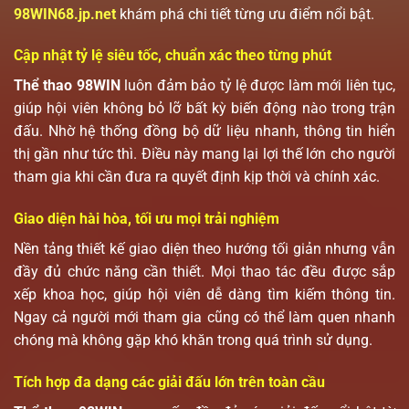
98WIN68.jp.net
khám phá chi tiết từng ưu điểm nổi bật.
Cập nhật tỷ lệ siêu tốc, chuẩn xác theo từng phút
Thể thao 98WIN
luôn đảm bảo tỷ lệ được làm mới liên tục,
giúp hội viên không bỏ lỡ bất kỳ biến động nào trong trận
đấu. Nhờ hệ thống đồng bộ dữ liệu nhanh, thông tin hiển
thị gần như tức thì. Điều này mang lại lợi thế lớn cho người
tham gia khi cần đưa ra quyết định kịp thời và chính xác.
Giao diện hài hòa, tối ưu mọi trải nghiệm
Nền tảng thiết kế giao diện theo hướng tối giản nhưng vẫn
đầy đủ chức năng cần thiết. Mọi thao tác đều được sắp
xếp khoa học, giúp hội viên dễ dàng tìm kiếm thông tin.
Ngay cả người mới tham gia cũng có thể làm quen nhanh
chóng mà không gặp khó khăn trong quá trình sử dụng.
Tích hợp đa dạng các giải đấu lớn trên toàn cầu