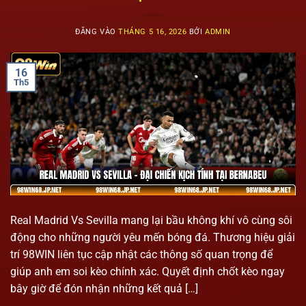
ĐĂNG VÀO
THÁNG 5 16, 2026
BỞI
ADMIN
16
Th5
Real Madrid Vs Sevilla mang lại bầu không khí vô cùng sôi
động cho những người yêu mến bóng đá. Thương hiệu giải
trí 98WIN liên tục cập nhật các thông số quan trọng để
giúp anh em soi kèo chính xác. Quyết định chốt kèo ngay
bây giờ để đón nhận những kết quả […]