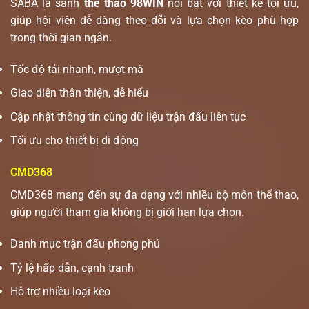
SABA là sảnh
thể thao 98WIN
nổi bật với thiết kế tối ưu,
giúp hội viên dễ dàng theo dõi và lựa chọn kèo phù hợp
trong thời gian ngắn.
Tốc độ tải nhanh, mượt mà
Giao diện thân thiện, dễ hiểu
Cập nhật thông tin cùng dữ liệu trận đấu liên tục
Tối ưu cho thiết bị di động
CMD368
CMD368 mang đến sự đa dạng với nhiều bộ môn thể thao,
giúp người tham gia không bị giới hạn lựa chọn.
Danh mục trận đấu phong phú
Tỷ lệ hấp dẫn, cạnh tranh
Hỗ trợ nhiều loại kèo