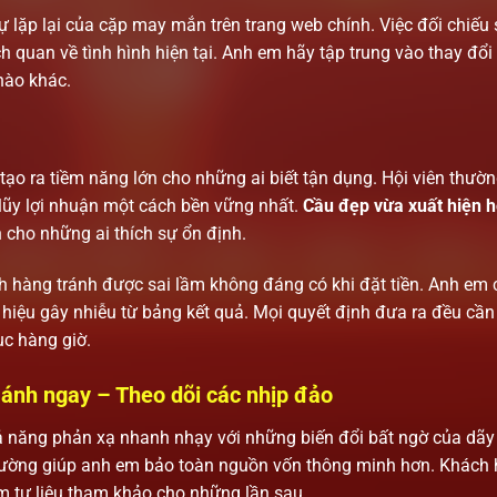
 lặp lại của cặp may mắn trên trang web chính. Việc đối chiếu 
ch quan về tình hình hiện tại. Anh em hãy tập trung vào thay đổi
nào khác.
p tạo ra tiềm năng lớn cho những ai biết tận dụng. Hội viên thườ
lũy lợi nhuận một cách bền vững nhất.
Cầu đẹp vừa xuất hiện 
 cho những ai thích sự ổn định.
ch hàng tránh được sai lầm không đáng có khi đặt tiền. Anh em
u hiệu gây nhiễu từ bảng kết quả. Mọi quyết định đưa ra đều cầ
ục hàng giờ.
ánh ngay – Theo dõi các nhịp đảo
 năng phản xạ nhanh nhạy với những biến đổi bất ngờ của dãy
 trường giúp anh em bảo toàn nguồn vốn thông minh hơn. Khách
àm tư liệu tham khảo cho những lần sau.