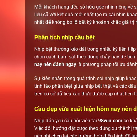
Mỗi khách hàng đều sở hữu góc nhìn riêng về sự
liệu cũ với kết quả mới nhất tạo ra cái nhìn khá
nhất để không bỏ lỡ bất kỳ khoảnh khắc giá trị 
Phân tích nhịp cầu bệt
Nhịp bệt thường kéo dài trong nhiều kỳ liên tiế
chọn cách bám sát theo dòng chảy này để tích 
nay nên đánh ngay
là phương pháp tối ưu dành
Sự kiên nhẫn trong quá trình soi nhịp giúp khá
tỉnh táo phân biệt giữa nhịp bệt thật và các dấ
trên cơ sở dữ liệu xác thực được cập nhật liên t
Cầu đẹp vừa xuất hiện hôm nay nên đ
Nhịp đảo yêu cầu hội viên tại
98win.com
có khả
Việc đổi hướng đặt cược theo đúng xu thế thị
nên ghi chép lại các trường hợp điển hình để l