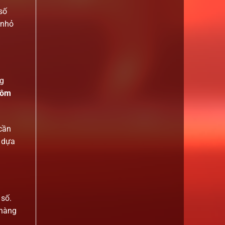
số
 nhỏ
ng
hôm
 cần
n dựa
 số.
 hàng