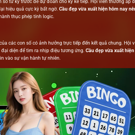
n số từ kỳ trước để dự đoán cho kỳ kế tiếp. Hội viên thường áp 
ại hiệu quả cực kỳ bất ngờ.
Cầu đẹp vừa xuất hiện hôm nay nê
hành thục phép tính logic.
của các con số có ảnh hưởng trực tiếp đến kết quả chung. Hội v
 đại diện để tìm ra nhịp điệu tương ứng.
Cầu đẹp vừa xuất hiệ
tin vào sự vận hành tự nhiên.