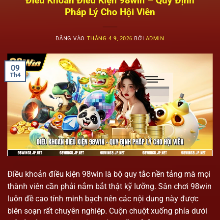
Điều Khoản Điều Kiện 98win – Quy Định
Pháp Lý Cho Hội Viên
ĐĂNG VÀO
THÁNG 4 9, 2026
BỞI
ADMIN
09
Th4
Điều khoản điều kiện 98win là bộ quy tắc nền tảng mà mọi
thành viên cần phải nắm bắt thật kỹ lưỡng. Sân chơi 98win
luôn đề cao tính minh bạch nên các nội dung này được
biên soạn rất chuyên nghiệp. Cuộn chuột xuống phía dưới