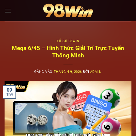
Bỏ
qua
nội
dung
XỔ SỐ 98WIN
Mega 6/45 – Hình Thức Giải Trí Trực Tuyến
Thông Minh
ĐĂNG VÀO
THÁNG 4 9, 2026
BỞI
ADMIN
09
Th4