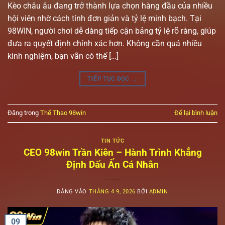
Kèo châu âu đang trở thành lựa chọn hàng đầu của nhiều
hội viên nhờ cách tính đơn giản và tỷ lệ minh bạch. Tại
98WIN, người chơi dễ dàng tiếp cận bảng tỷ lệ rõ ràng, giúp
đưa ra quyết định chính xác hơn. Không cần quá nhiều
kinh nghiệm, bạn vẫn có thể […]
TIẾP TỤC ĐỌC
→
Đăng trong
Thể Thao 98win
Để lại bình luận
TIN TỨC
CEO 98win Trần Kiên – Hành Trình Khẳng
Định Dấu Ấn Cá Nhân
ĐĂNG VÀO
THÁNG 4 9, 2026
BỞI
ADMIN
09