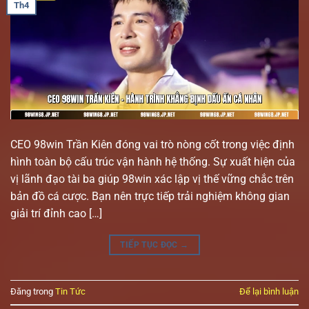
Th4
CEO 98win Trần Kiên đóng vai trò nòng cốt trong việc định
hình toàn bộ cấu trúc vận hành hệ thống. Sự xuất hiện của
vị lãnh đạo tài ba giúp 98win xác lập vị thế vững chắc trên
bản đồ cá cược. Bạn nên trực tiếp trải nghiệm không gian
giải trí đỉnh cao […]
TIẾP TỤC ĐỌC
→
Đăng trong
Tin Tức
Để lại bình luận