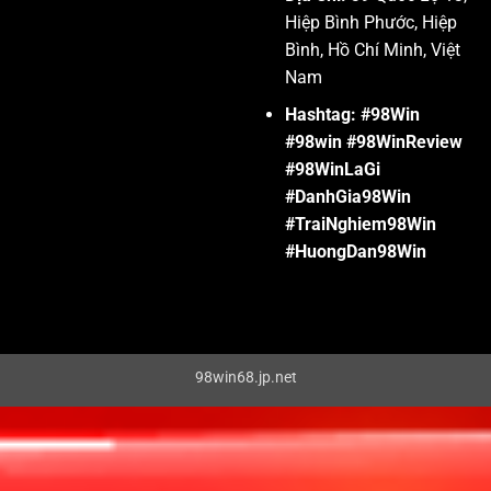
Hiệp Bình Phước, Hiệp
Bình, Hồ Chí Minh, Việt
Nam
Hashtag: #98Win
#98win #98WinReview
#98WinLaGi
#DanhGia98Win
#TraiNghiem98Win
#HuongDan98Win
98win68.jp.net