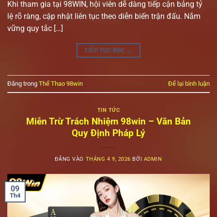
Khi tham gia tại 98WIN, hội viên dễ dàng tiếp cận bảng tỷ
lệ rõ ràng, cập nhật liên tục theo diễn biến trận đấu. Nắm
vững quy tắc […]
TIẾP TỤC ĐỌC
→
Đăng trong
Thể Thao 98win
Để lại bình luận
TIN TỨC
Miễn Trừ Trách Nhiệm 98win – Văn Bản
Quy Định Pháp Lý
ĐĂNG VÀO
THÁNG 4 9, 2026
BỞI
ADMIN
09
Th4