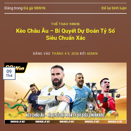
Đăng trong
Đá gà 98WIN
Để lại bình luận
THỂ THAO 98WIN
Kèo Châu Âu – Bí Quyết Dự Đoán Tỷ Số
Siêu Chuẩn Xác
ĐĂNG VÀO
THÁNG 4 9, 2026
BỞI
ADMIN
09
Th4