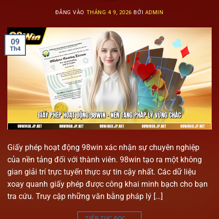
ĐĂNG VÀO
THÁNG 4 9, 2026
BỞI
ADMIN
09
Th4
Giấy phép hoạt động 98win xác nhận sự chuyên nghiệp
của nền tảng đối với thành viên. 98win tạo ra một không
gian giải trí trực tuyến thực sự tin cậy nhất. Các dữ liệu
xoay quanh giấy phép được công khai minh bạch cho bạn
tra cứu. Truy cập những văn bằng pháp lý […]
TIẾP TỤC ĐỌC
→